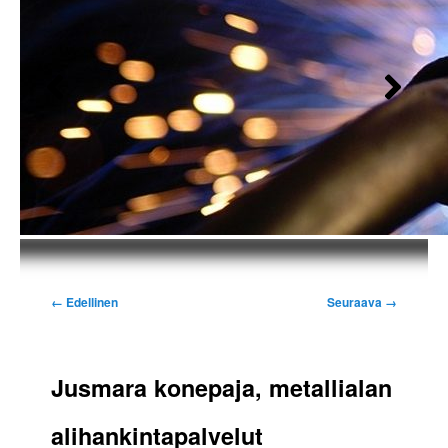
Kuvien
← Edellinen
Seuraava →
selaus
Jusmara konepaja, metallialan
alihankintapalvelut