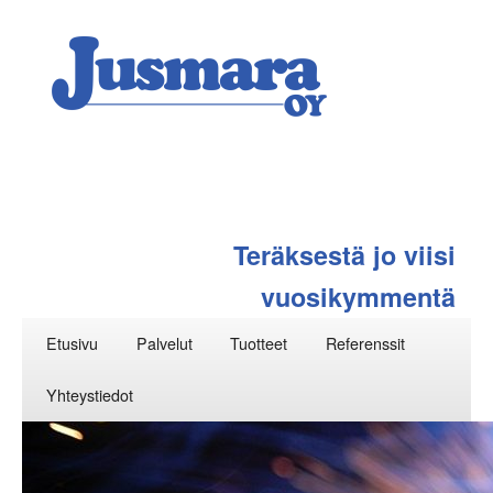
Teräksestä jo viisi
vuosikymmentä
Päävalikko
Siirry
Etusivu
Palvelut
Tuotteet
Referenssit
sisältöön
Yhteystiedot