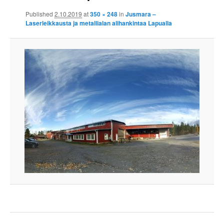
Published
2.10.2019
at
350 × 248
in
Jusmara –
Laserleikkausta ja metallialan alihankintaa Lapualla