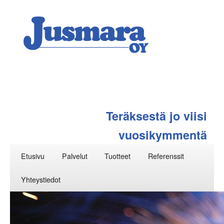
Teräksestä jo viisi
vuosikymmentä
Päävalikko
Siirry
Etusivu
Palvelut
Tuotteet
Referenssit
sisältöön
Yhteystiedot