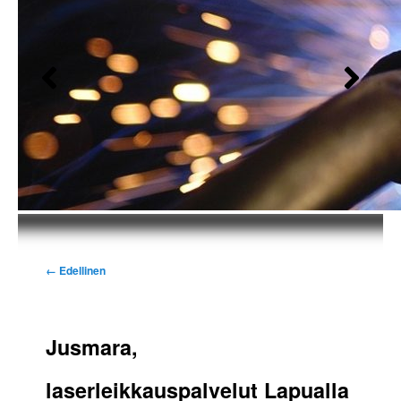
Kuvien
← Edellinen
selaus
Jusmara,
laserleikkauspalvelut Lapualla