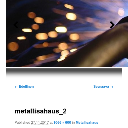
Kuvien
← Edellinen
Seuraava →
selaus
metallisahaus_2
Published
27.11.2017
at
1066 × 600
in
Metallisahaus