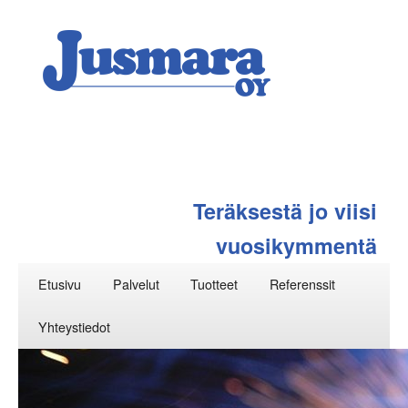
Teräksestä jo viisi
vuosikymmentä
Päävalikko
Siirry
Etusivu
Palvelut
Tuotteet
Referenssit
sisältöön
Yhteystiedot