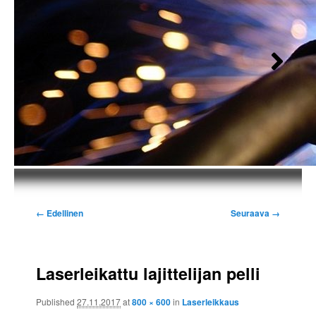
Kuvien
← Edellinen
Seuraava →
selaus
Laserleikattu lajittelijan pelli
Published
27.11.2017
at
800 × 600
in
Laserleikkaus