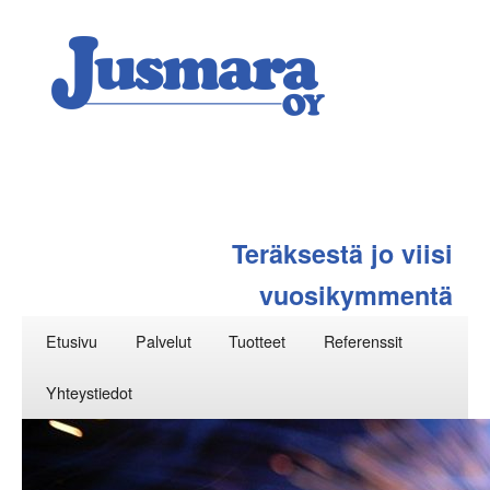
Teräksestä jo viisi
vuosikymmentä
Päävalikko
Siirry
Etusivu
Palvelut
Tuotteet
Referenssit
sisältöön
Yhteystiedot