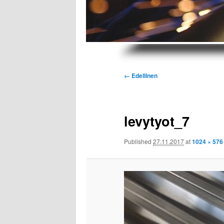
Kuvien
← Edellinen
selaus
levytyot_7
Published
27.11.2017
at
1024 × 576