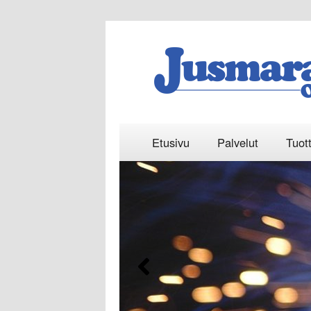
Päävalikko
Siirry
Etusivu
Palvelut
Tuot
sisältöön