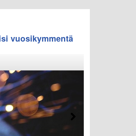
iisi vuosikymmentä