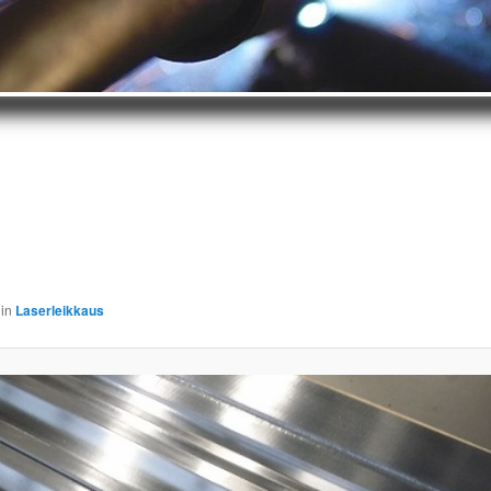
in
Laserleikkaus