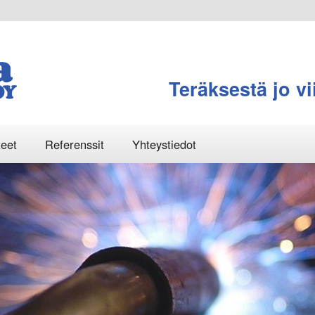
Teräksestä jo v
teet
Referenssit
Yhteystiedot