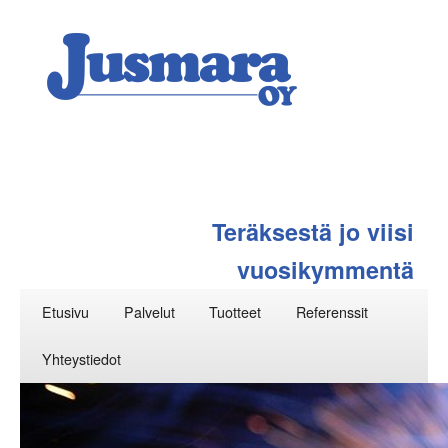
Teräksestä jo viisi
vuosikymmentä
Päävalikko
Siirry
Etusivu
Palvelut
Tuotteet
Referenssit
sisältöön
Yhteystiedot