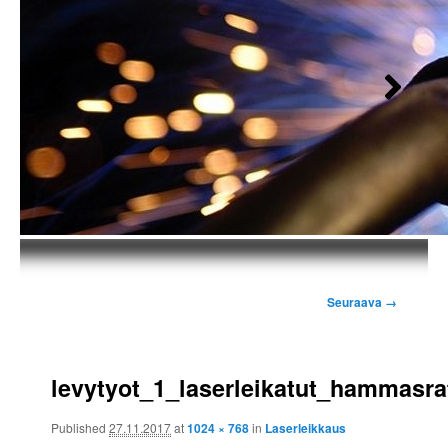
Kuvien
Seuraava →
selaus
levytyot_1_laserleikatut_hammasra
Published
27.11.2017
at
1024 × 768
in
Laserleikkaus