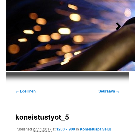
Kuvien
← Edellinen
Seuraava →
selaus
koneistustyot_5
Published
27.11.2017
at
1200 × 900
in
Koneistuspalvelut