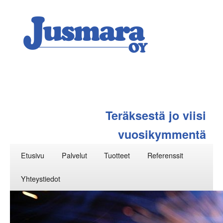
Teräksestä jo viisi
vuosikymmentä
Päävalikko
Siirry
Etusivu
Palvelut
Tuotteet
Referenssit
sisältöön
Yhteystiedot